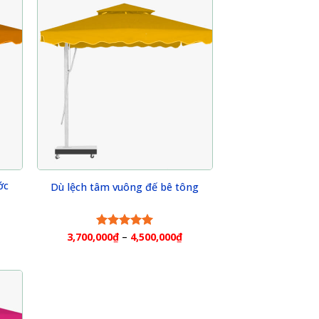
ớc
Dù lệch tâm vuông đế bê tông
3,700,000
₫
–
4,500,000
₫
Rated
5.00
out of 5