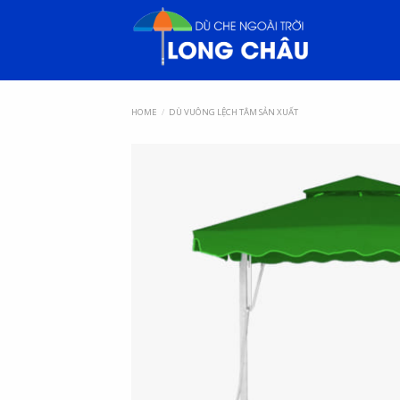
HOME
/
DÙ VUÔNG LỆCH TÂM SẢN XUẤT