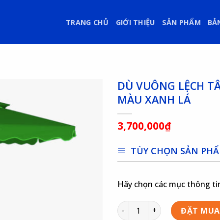
TRANG CHỦ
GIỚI THIỆU
SẢN PHẨM
BẢ
DÙ VUÔNG LỆCH T
MÀU XANH LÁ
3,700,000
₫
TÙY CHỌN SẢN PH
Hãy chọn các mục thông tin
ĐẶT MUA