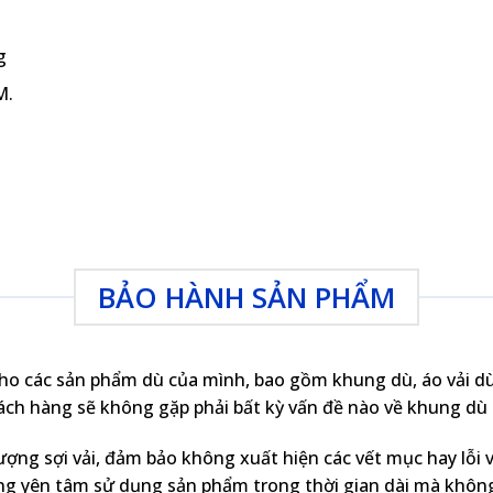
g
M.
BẢO HÀNH SẢN PHẨM
ho các sản phẩm dù của mình, bao gồm khung dù, áo vải d
ch hàng sẽ không gặp phải bất kỳ vấn đề nào về khung dù t
ợng sợi vải, đảm bảo không xuất hiện các vết mục hay lỗi v
g yên tâm sử dụng sản phẩm trong thời gian dài mà không 