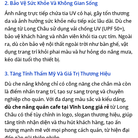
2. Bảo Vệ Sức Khỏe Và Không Gian Sống
Ánh nắng trực tiếp chứa tia UV có hại, gây tổn thương
da và ảnh hưởng sức khỏe nếu tiếp xúc lâu dài. Dù che
nắng từ Long Châu sử dụng vải chống UV (UPF 50+),
bảo vệ khách hàng và nhân viên khỏi tia cực tím. Ngoài
ra, dù còn bảo vệ nội thất ngoài trời như bàn ghế, vật
dụng trang trí khỏi phai màu và hư hỏng do nắng mưa,
kéo dài tuổi thọ thiết bị.
3. Tăng Tính Thẩm Mỹ Và Giá Trị Thương Hiệu
Dù che nắng không chỉ có công năng che chắn mà còn
là điểm nhấn trang trí, tạo sự sang trọng và chuyên
nghiệp cho quán. Với đa dạng màu sắc và kiểu dáng,
dù che nắng quán cafe tại Vĩnh Long giá rẻ
từ Long
Châu có thể tùy chỉnh in logo, slogan thương hiệu, giúp
tăng tính nhận diện và thu hút khách hàng, tạo ấn
tượng mạnh mẽ với mọi phong cách quán, từ hiện đại
đến gần gũi thiên nhiên.