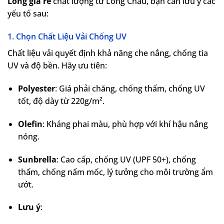
Long giá rẻ
chất lượng từ Long Châu, bạn cần lưu ý các
yếu tố sau:
1. Chọn Chất Liệu Vải Chống UV
Chất liệu vải quyết định khả năng che nắng, chống tia
UV và độ bền. Hãy ưu tiên:
Polyester
: Giá phải chăng, chống thấm, chống UV
tốt, độ dày từ 220g/m².
Olefin
: Kháng phai màu, phù hợp với khí hậu nắng
nóng.
Sunbrella
: Cao cấp, chống UV (UPF 50+), chống
thấm, chống nấm mốc, lý tưởng cho môi trường ẩm
ướt.
Lưu ý
: