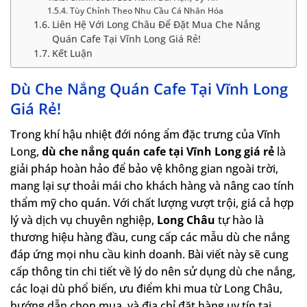
Tùy Chỉnh Theo Nhu Cầu Cá Nhân Hóa
Liên Hệ Với Long Châu Để Đặt Mua Che Nắng
Quán Cafe Tại Vĩnh Long Giá Rẻ!
Kết Luận
Dù Che Nắng Quán Cafe Tại Vĩnh Long
Giá Rẻ!
Trong khí hậu nhiệt đới nóng ẩm đặc trưng của Vĩnh
Long,
dù che nắng quán cafe tại Vĩnh Long giá rẻ
là
giải pháp hoàn hảo để bảo vệ không gian ngoài trời,
mang lại sự thoải mái cho khách hàng và nâng cao tính
thẩm mỹ cho quán. Với chất lượng vượt trội, giá cả hợp
lý và dịch vụ chuyên nghiệp,
Long Châu
tự hào là
thương hiệu hàng đầu, cung cấp các mẫu dù che nắng
đáp ứng mọi nhu cầu kinh doanh. Bài viết này sẽ cung
cấp thông tin chi tiết về lý do nên sử dụng dù che nắng,
các loại dù phổ biến, ưu điểm khi mua từ Long Châu,
hướng dẫn chọn mua, và địa chỉ đặt hàng uy tín tại