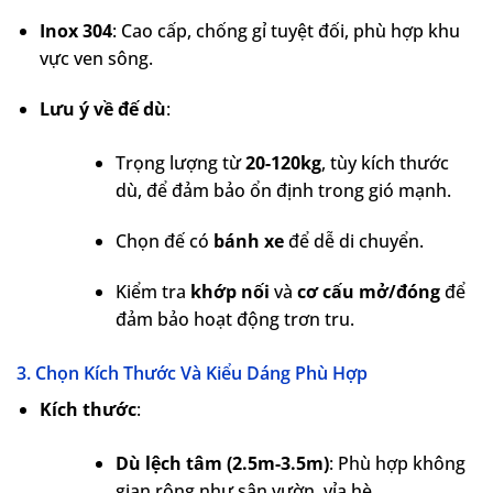
Inox 304
: Cao cấp, chống gỉ tuyệt đối, phù hợp khu
vực ven sông.
Lưu ý về đế dù
:
Trọng lượng từ
20-120kg
, tùy kích thước
dù, để đảm bảo ổn định trong gió mạnh.
Chọn đế có
bánh xe
để dễ di chuyển.
Kiểm tra
khớp nối
và
cơ cấu mở/đóng
để
đảm bảo hoạt động trơn tru.
3. Chọn Kích Thước Và Kiểu Dáng Phù Hợp
Kích thước
:
Dù lệch tâm (2.5m-3.5m)
: Phù hợp không
gian rộng như sân vườn, vỉa hè.