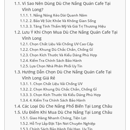
Vì Sao Nên Dùng Dù Che Nắng Quán Cafe Tại
Vĩnh Long?
1. Nắng Nóng Kéo Dài Quanh Năm
2. Bảo Vệ Sức Khỏe Và Không Gian Sống
3. Tăng Tính Thẩm Mỹ Và Giá Trị Thương Hiệu
Lưu Ý Khi Chọn Mua Dù Che Nắng Quán Cafe Tại
Vĩnh Long
Chọn Chất Liệu Vải Chống UV Cao Cấp
Chọn Khung Dù Chắc Chắn, Chống Gỉ
Chọn Kích Thước Và Kiểu Dáng Phù Hợp
Kiểm Tra Chính Sách Bảo Hành
Lựa Chọn Nhà Phân Phối Uy Tín
Hướng Dẫn Chọn Dù Che Nắng Quán Cafe Tại
Vĩnh Long Giá Rẻ
1. Chọn Chất Liệu Vải Chống UV
2. Chọn Khung Dù Chắc Chắn, Chống Gỉ
3. Chọn Kích Thước Và Kiểu Dáng Phù Hợp
4. Kiểm Tra Chính Sách Bảo Hành
Các Loại Dù Che Nắng Phổ Biến Tại Long Châu
Ưu Điểm Khi Mua Dù Che Nắng Tại Long Châu
Giao Hàng Nhanh Chóng, Tiện Lợi
Hỗ Trợ Lắp Đặt Tận Nơi Chuyên Nghiệp
Chính Sách Bảo Hành Dài Hạn, Uy Tín