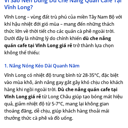
Vì Sao Nên Dùng Dù Che Nắng Quán Cafe Tại
Vĩnh Long?
Vĩnh Long – vùng đất trù phú của miền Tây Nam Bộ với
khí hậu nhiệt đới gió mùa – mang đến những thách
thức lớn về thời tiết cho các quán cà phê ngoài trời.
Dưới đây là những lý do chính khiến
dù che nắng
quán cafe tại Vĩnh Long giá rẻ
trở thành lựa chọn
không thể thiếu:
1. Nắng Nóng Kéo Dài Quanh Năm
Vĩnh Long có nhiệt độ trung bình từ 28-35°C, đặc biệt
vào mùa khô, ánh nắng gay gắt gây khó chịu cho khách
hàng khi ngồi ngoài trời.
Dù che nắng quán cafe tại
Vĩnh Long giá rẻ
từ Long Châu giúp tạo bóng mát hiệu
quả, giảm nhiệt độ từ 5-7°C, mang lại không gian
thoáng đãng, dễ chịu, giúp khách hàng thoải mái
thưởng thức cà phê và đồ uống.