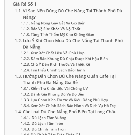
Giá Rẻ Số 1
Vì Sao Nên Dùng Dù Che Nắng Tại Thành Phố Đà
Nẵng?
Nắng Nóng Gay Gắt Và Gió Biển
Bảo Vệ Sức Khỏe Và Nội Thất
Tăng Tính Thẩm Mỹ Cho Không Gian
Lưu Ý Khi Chọn Mua Dù Che Nắng Tại Thành Phố
Đà Nẵng
Xem Xét Chất Liệu Vải Phù Hợp
Đảm Bảo Khung Dù Chịu Được Khí Hậu Biển
Chú Ý Đến Kích Thước Và Thiết Kế
Tìm Hiểu Chính Sách Bảo Hành
Hướng Dẫn Chọn Dù Che Nắng Quán Cafe Tại
Thành Phố Đà Nẵng Giá Rẻ
Kiểm Tra Chất Liệu Vải Chống UV
Đánh Giá Khung Dù Và Độ Bền
Lựa Chọn Kích Thước Và Kiểu Dáng Phù Hợp
Xem Xét Chính Sách Bảo Hành Và Dịch Vụ Hỗ Trợ
Các Loại Dù Che Nắng Phổ Biến Tại Long Châu
Dù Lệch Tâm Vuông
Dù Lệch Tâm Tròn
Dù Chính Tâm Tròn
Dù Chính Tâm Tròn Thân Gỗ