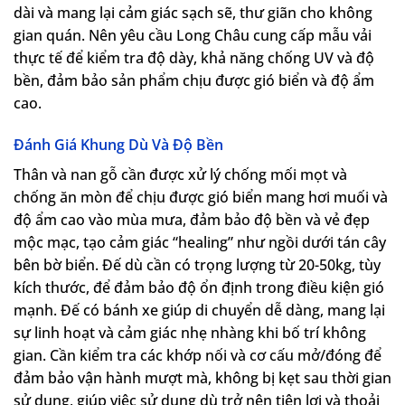
dài và mang lại cảm giác sạch sẽ, thư giãn cho không
gian quán. Nên yêu cầu Long Châu cung cấp mẫu vải
thực tế để kiểm tra độ dày, khả năng chống UV và độ
bền, đảm bảo sản phẩm chịu được gió biển và độ ẩm
cao.
Đánh Giá Khung Dù Và Độ Bền
Thân và nan gỗ cần được xử lý chống mối mọt và
chống ăn mòn để chịu được gió biển mang hơi muối và
độ ẩm cao vào mùa mưa, đảm bảo độ bền và vẻ đẹp
mộc mạc, tạo cảm giác “healing” như ngồi dưới tán cây
bên bờ biển. Đế dù cần có trọng lượng từ 20-50kg, tùy
kích thước, để đảm bảo độ ổn định trong điều kiện gió
mạnh. Đế có bánh xe giúp di chuyển dễ dàng, mang lại
sự linh hoạt và cảm giác nhẹ nhàng khi bố trí không
gian. Cần kiểm tra các khớp nối và cơ cấu mở/đóng để
đảm bảo vận hành mượt mà, không bị kẹt sau thời gian
sử dụng, giúp việc sử dụng dù trở nên tiện lợi và thoải