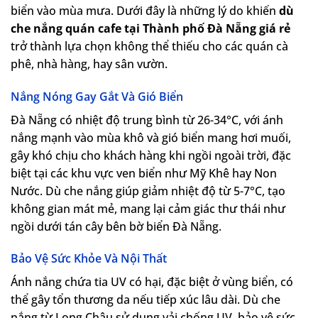
biển vào mùa mưa. Dưới đây là những lý do khiến
dù
che nắng quán cafe tại Thành phố Đà Nẵng giá rẻ
trở thành lựa chọn không thể thiếu cho các quán cà
phê, nhà hàng, hay sân vườn.
Nắng Nóng Gay Gắt Và Gió Biển
Đà Nẵng có nhiệt độ trung bình từ 26-34°C, với ánh
nắng mạnh vào mùa khô và gió biển mang hơi muối,
gây khó chịu cho khách hàng khi ngồi ngoài trời, đặc
biệt tại các khu vực ven biển như Mỹ Khê hay Non
Nước. Dù che nắng giúp giảm nhiệt độ từ 5-7°C, tạo
không gian mát mẻ, mang lại cảm giác thư thái như
ngồi dưới tán cây bên bờ biển Đà Nẵng.
Bảo Vệ Sức Khỏe Và Nội Thất
Ánh nắng chứa tia UV có hại, đặc biệt ở vùng biển, có
thể gây tổn thương da nếu tiếp xúc lâu dài. Dù che
nắng từ Long Châu sử dụng vải chống UV, bảo vệ sức