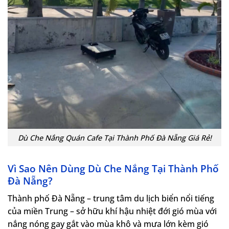
Dù Che Nắng Quán Cafe Tại Thành Phố Đà Nẵng Giá Rẻ!
Vì Sao Nên Dùng Dù Che Nắng Tại Thành Phố
Đà Nẵng?
Thành phố Đà Nẵng – trung tâm du lịch biển nổi tiếng
của miền Trung – sở hữu khí hậu nhiệt đới gió mùa với
nắng nóng gay gắt vào mùa khô và mưa lớn kèm gió