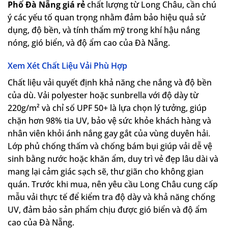
Phố Đà Nẵng giá rẻ
chất lượng từ Long Châu, cần chú
ý các yếu tố quan trọng nhằm đảm bảo hiệu quả sử
dụng, độ bền, và tính thẩm mỹ trong khí hậu nắng
nóng, gió biển, và độ ẩm cao của Đà Nẵng.
Xem Xét Chất Liệu Vải Phù Hợp
Chất liệu vải quyết định khả năng che nắng và độ bền
của dù. Vải polyester hoặc sunbrella với độ dày từ
220g/m² và chỉ số UPF 50+ là lựa chọn lý tưởng, giúp
chặn hơn 98% tia UV, bảo vệ sức khỏe khách hàng và
nhân viên khỏi ánh nắng gay gắt của vùng duyên hải.
Lớp phủ chống thấm và chống bám bụi giúp vải dễ vệ
sinh bằng nước hoặc khăn ẩm, duy trì vẻ đẹp lâu dài và
mang lại cảm giác sạch sẽ, thư giãn cho không gian
quán. Trước khi mua, nên yêu cầu Long Châu cung cấp
mẫu vải thực tế để kiểm tra độ dày và khả năng chống
UV, đảm bảo sản phẩm chịu được gió biển và độ ẩm
cao của Đà Nẵng.