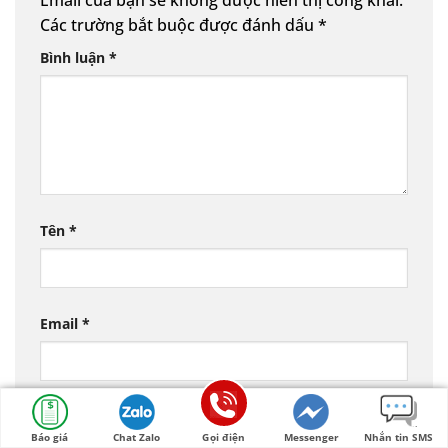
Email của bạn sẽ không được hiển thị công khai.
Các trường bắt buộc được đánh dấu
*
Bình luận
*
Tên
*
Email
*
Trang web
Báo giá
Chat Zalo
Gọi điện
Messenger
Nhắn tin SMS