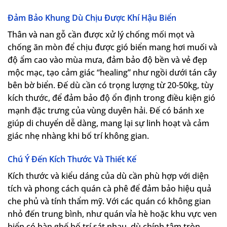
Đảm Bảo Khung Dù Chịu Được Khí Hậu Biển
Thân và nan gỗ cần được xử lý chống mối mọt và
chống ăn mòn để chịu được gió biển mang hơi muối và
độ ẩm cao vào mùa mưa, đảm bảo độ bền và vẻ đẹp
mộc mạc, tạo cảm giác “healing” như ngồi dưới tán cây
bên bờ biển. Đế dù cần có trọng lượng từ 20-50kg, tùy
kích thước, để đảm bảo độ ổn định trong điều kiện gió
mạnh đặc trưng của vùng duyên hải. Đế có bánh xe
giúp di chuyển dễ dàng, mang lại sự linh hoạt và cảm
giác nhẹ nhàng khi bố trí không gian.
Chú Ý Đến Kích Thước Và Thiết Kế
Kích thước và kiểu dáng của dù cần phù hợp với diện
tích và phong cách quán cà phê để đảm bảo hiệu quả
che phủ và tính thẩm mỹ. Với các quán có không gian
nhỏ đến trung bình, như quán vỉa hè hoặc khu vực ven
biển có bàn ghế bố trí sát nhau, dù chính tâm tròn